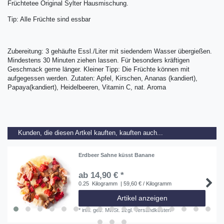
Früchtetee Original Sylter Hausmischung.
Tip: Alle Früchte sind essbar
Zubereitung: 3 gehäufte Essl./Liter mit siedendem Wasser übergießen.
Mindestens 30 Minuten ziehen lassen. Für besonders kräftigen
Geschmack gerne länger. Kleiner Tipp: Die Früchte können mit
aufgegessen werden. Zutaten: Apfel, Kirschen, Ananas (kandiert),
Papaya(kandiert), Heidelbeeren, Vitamin C, nat. Aroma
Kunden, die diesen Artkel kauften, kauften auch...
Erdbeer Sahne küsst Banane
ab 14,90 € *
0.25
Kilogramm
| 59,60 € / Kilogramm
Artikel anzeigen
*
inkl. ges. MwSt.
zzgl.
Versandkosten