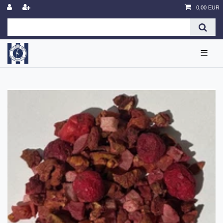
0,00 EUR
☰