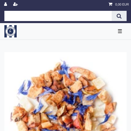
0,00 EUR
☰