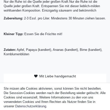
Nur die Ruhe ist die Quelle jeder großen Kraft.Nur die Ruhe ist die
Quelle jeder großen Kraft. Entspannen Sie mit dieser lieblich-milden
wohltuenden Komposition. Einizigartig säurearm und bekömmlich
Zubereitung:
2-3 Essl. pro Liter. Mindestens 30 Minuten ziehen lassen.
Kleiner Tipp:
Essen Sie die Früchte mit!
Zutaten:
Apfel, Papaya (kandiert), Ananas (kandiert), Birne (kandiert),
Kornblumenblüten
Mit Liebe handgemacht
ab 50 EUR versandkostenfrei
SIe müsen alle Cookies aktivieren, sonst können Sie nicht bestellen.
Original Sylter Produkt
Die Sesssion-Cookies werden nach der Bestellung wieder gelöscht. Alle
Cookies sind essenziell, Weitere Informationen zu den von uns
verwendeten Cookies und Ihren Rechten als Nutzer finden Sie in
unserer
Daten­schutz­erklärung
.