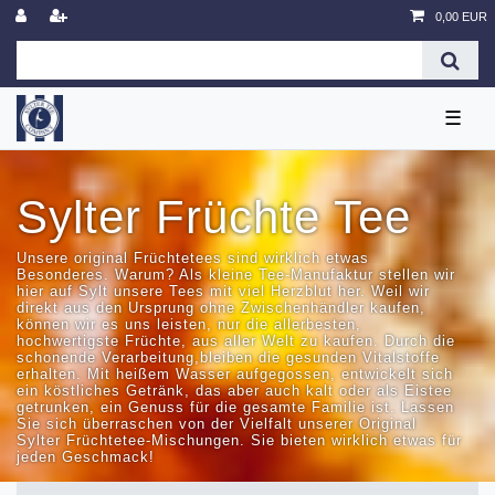
0,00 EUR
☰
Sylter Früchte Tee
Unsere original Früchtetees sind wirklich etwas
Besonderes. Warum? Als kleine Tee-Manufaktur stellen wir
hier auf Sylt unsere Tees mit viel Herzblut her. Weil wir
direkt aus den Ursprung ohne Zwischenhändler kaufen,
können wir es uns leisten, nur die allerbesten,
hochwertigste Früchte, aus aller Welt zu kaufen. Durch die
schonende Verarbeitung,bleiben die gesunden Vitalstoffe
erhalten. Mit heißem Wasser aufgegossen, entwickelt sich
ein köstliches Getränk, das aber auch kalt oder als Eistee
getrunken, ein Genuss für die gesamte Familie ist. Lassen
Sie sich überraschen von der Vielfalt unserer Original
Sylter Früchtetee-Mischungen. Sie bieten wirklich etwas für
jeden Geschmack!