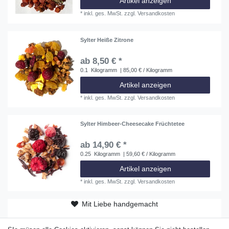
Artikel anzeigen
*
inkl. ges. MwSt.
zzgl.
Versandkosten
Sylter Heiße Zitrone
ab 8,50 € *
0.1
Kilogramm
| 85,00 € / Kilogramm
Artikel anzeigen
*
inkl. ges. MwSt.
zzgl.
Versandkosten
Sylter Himbeer-Cheesecake Früchtetee
ab 14,90 € *
0.25
Kilogramm
| 59,60 € / Kilogramm
Artikel anzeigen
*
inkl. ges. MwSt.
zzgl.
Versandkosten
Mit Liebe handgemacht
ab 50 EUR versandkostenfrei