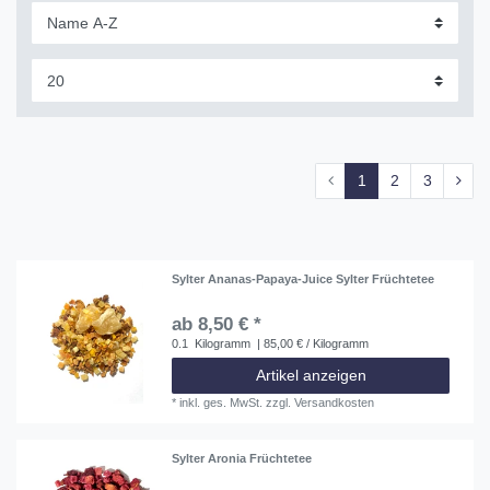
1
2
3
Sylter Ananas-Papaya-Juice Sylter Früchtetee
ab 8,50 € *
0.1
Kilogramm
| 85,00 € / Kilogramm
Artikel anzeigen
*
inkl. ges. MwSt.
zzgl.
Versandkosten
Sylter Aronia Früchtetee