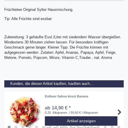
Früchtetee Original Sylter Hausmischung.
Tip: Alle Früchte sind essbar
Zubereitung: 3 gehäufte Essl./Liter mit siedendem Wasser übergießen.
Mindestens 30 Minuten ziehen lassen. Für besonders kräftigen
Geschmack gerne länger. Kleiner Tipp: Die Früchte können mit
aufgegessen werden. Zutaten: Apfel, Ananas, Papaya, Apfel, Feige,
Melone, Pomelo, Popcorn, Minze, Vitamin C,Traube , nat. Aroma
Kunden, die diesen Artkel kauften, kauften auch...
Erdbeer Sahne küsst Banane
ab 14,90 € *
0.25
Kilogramm
| 59,60 € / Kilogramm
Artikel anzeigen
*
inkl. ges. MwSt.
zzgl.
Versandkosten