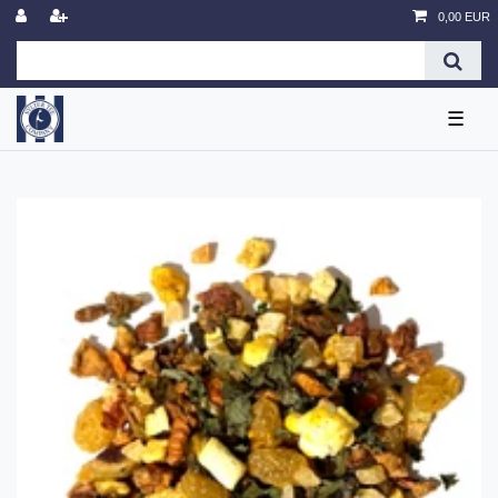
0,00 EUR
☰