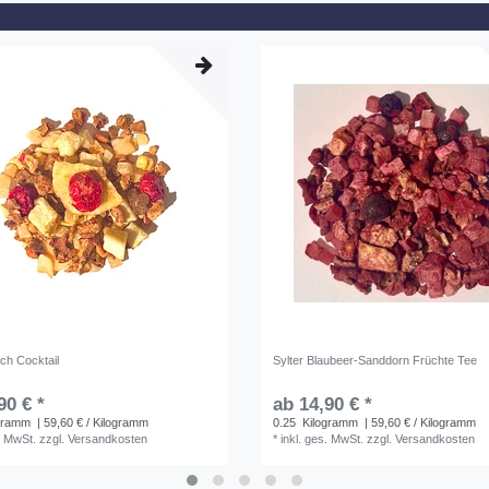
ch Cocktail
Sylter Blaubeer-Sanddorn Früchte Tee
90 € *
ab 14,90 € *
gramm
| 59,60 € / Kilogramm
0.25
Kilogramm
| 59,60 € / Kilogramm
. MwSt.
zzgl.
Versandkosten
*
inkl. ges. MwSt.
zzgl.
Versandkosten