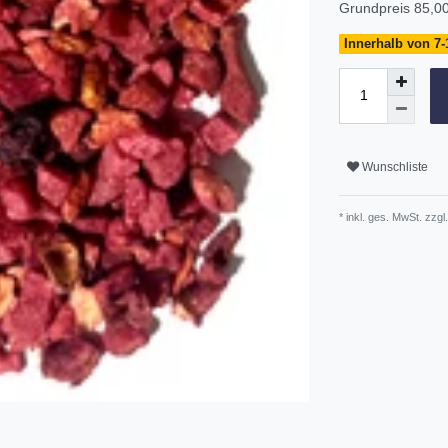
Grundpreis
85,00
Innerhalb von 7-
Wunschliste
* inkl. ges. MwSt. zzgl.