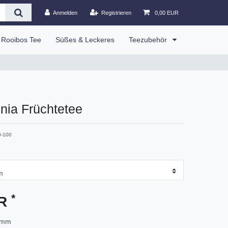
Anmelden
Registrieren
0,00 EUR
Rooibos Tee
Süßes & Leckeres
Teezubehör
onia Früchtetee
9-100
*
UR
amm