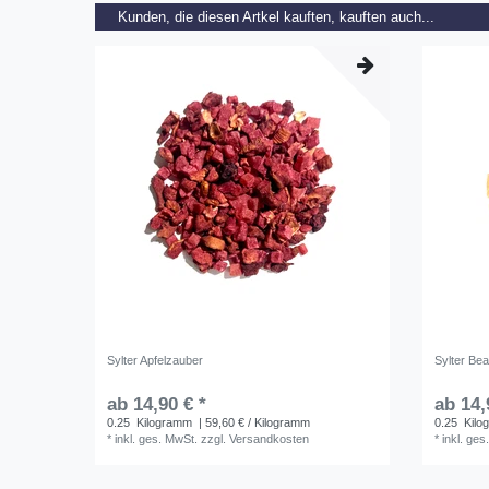
Kunden, die diesen Artkel kauften, kauften auch...
Sylter Apfelzauber
Sylter Bea
ab 14,90 € *
ab 14,
0.25
Kilogramm
| 59,60 € / Kilogramm
0.25
Kilo
*
inkl. ges. MwSt.
zzgl.
Versandkosten
*
inkl. ges