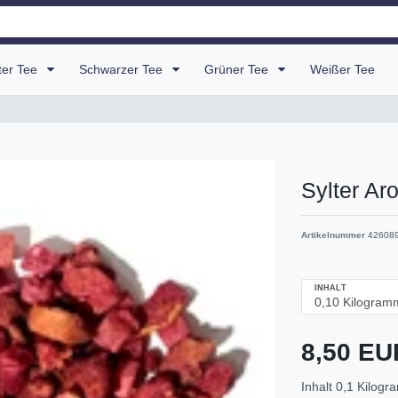
uter Tee
Schwarzer Tee
Grüner Tee
Weißer Tee
Sylter Ar
Artikelnummer
42608
INHALT
8,50 E
Inhalt
0,1
Kilogr