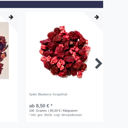
Sylter Blueberry–Grapefruit
Sylter F
ab 8,50 € *
ab 9,5
100
Gramm
| 85,00 € / Kilogramm
0.1
Kilo
*
inkl. ges. MwSt.
zzgl.
Versandkosten
*
inkl. ge