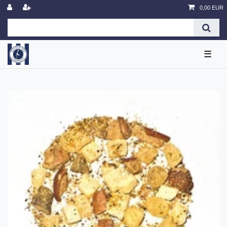
0,00 EUR
☰