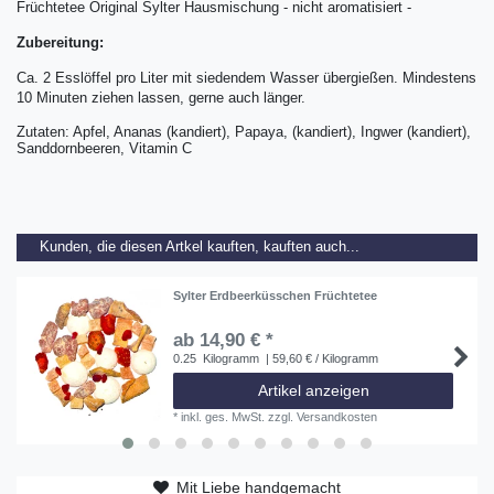
Früchtetee Original Sylter Hausmischung - nicht aromatisiert -
Zubereitung:
Ca. 2 Esslöffel pro Liter mit siedendem Wasser übergießen. Mindestens
10 Minuten ziehen lassen, gerne auch länger.
Zutaten: Apfel, Ananas
(kandiert), Papaya, (kandiert), Ingwer (kandiert),
Sanddornbeeren, Vitamin C
Kunden, die diesen Artkel kauften, kauften auch...
Sylter Erdbeerküsschen Früchtetee
ab 14,90 € *
0.25
Kilogramm
| 59,60 € / Kilogramm
Artikel anzeigen
*
inkl. ges. MwSt.
zzgl.
Versandkosten
Mit Liebe handgemacht