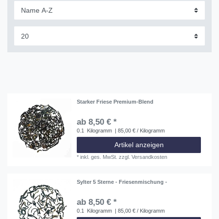
Starker Friese Premium-Blend
ab 8,50 € *
0.1
Kilogramm
| 85,00 € / Kilogramm
Artikel anzeigen
*
inkl. ges. MwSt.
zzgl.
Versandkosten
Sylter 5 Sterne - Friesenmischung -
ab 8,50 € *
0.1
Kilogramm
| 85,00 € / Kilogramm