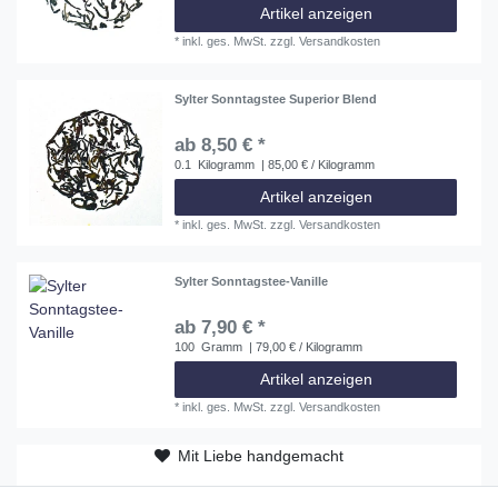
Artikel anzeigen
*
inkl. ges. MwSt.
zzgl.
Versandkosten
Sylter Sonntagstee Superior Blend
ab 8,50 € *
0.1
Kilogramm
| 85,00 € / Kilogramm
Artikel anzeigen
*
inkl. ges. MwSt.
zzgl.
Versandkosten
Sylter Sonntagstee-Vanille
ab 7,90 € *
100
Gramm
| 79,00 € / Kilogramm
Artikel anzeigen
*
inkl. ges. MwSt.
zzgl.
Versandkosten
Mit Liebe handgemacht
ab 50 EUR versandkostenfrei