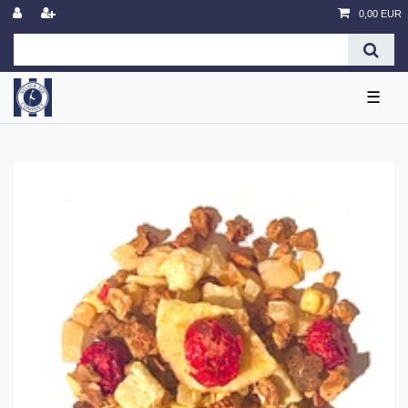
0,00 EUR
☰