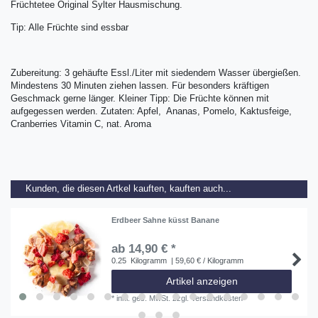
Früchtetee Original Sylter Hausmischung.
Tip: Alle Früchte sind essbar
Zubereitung: 3 gehäufte Essl./Liter mit siedendem Wasser übergießen.
Mindestens 30 Minuten ziehen lassen. Für besonders kräftigen
Geschmack gerne länger. Kleiner Tipp: Die Früchte können mit
aufgegessen werden. Zutaten: Apfel, Ananas, Pomelo, Kaktusfeige,
Cranberries Vitamin C, nat. Aroma
Kunden, die diesen Artkel kauften, kauften auch...
Erdbeer Sahne küsst Banane
ab 14,90 € *
0.25
Kilogramm
| 59,60 € / Kilogramm
Artikel anzeigen
*
inkl. ges. MwSt.
zzgl.
Versandkosten