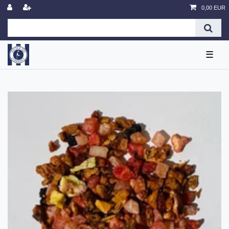
0,00 EUR
☰