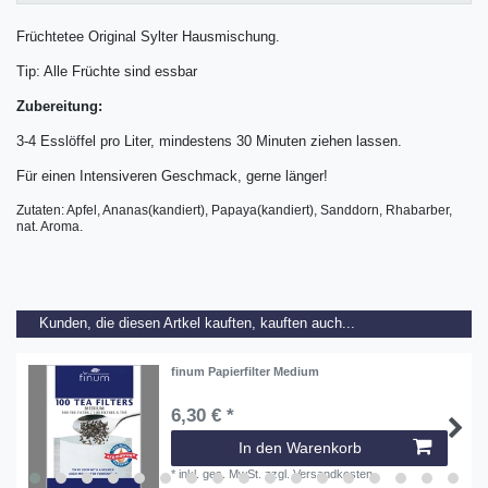
Früchtetee Original Sylter Hausmischung.
Tip: Alle Früchte sind essbar
Zubereitung:
3-4 Esslöffel pro Liter, mindestens 30 Minuten ziehen lassen.
Für einen Intensiveren Geschmack, gerne länger!
Zutaten: Apfel, Ananas(kandiert), Papaya(kandiert), Sanddorn, Rhabarber,
nat. Aroma.
Kunden, die diesen Artkel kauften, kauften auch...
finum Papierfilter Medium
6,30 € *
In den Warenkorb
*
inkl. ges. MwSt.
zzgl.
Versandkosten