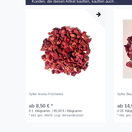
Kunden, die diesen Artkel kauften, kauften auch...
Sylter Aronia Früchtetee
Sylter Bl
ab 8,50 € *
ab 14,
0.1
Kilogramm
| 85,00 € / Kilogramm
0.25
Kilo
*
inkl. ges. MwSt.
zzgl.
Versandkosten
*
inkl. ges