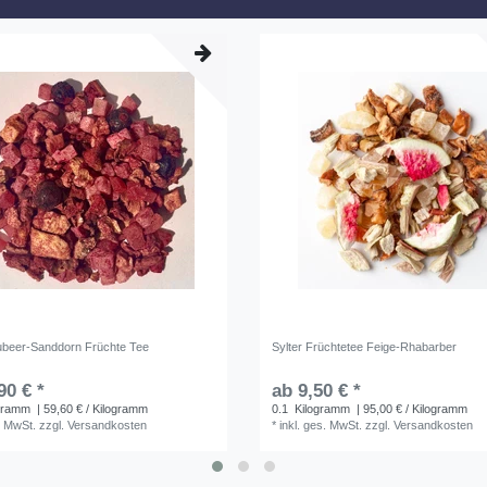
aubeer-Sanddorn Früchte Tee
Sylter Früchtetee Feige-Rhabarber
90 € *
ab 9,50 € *
gramm
| 59,60 € / Kilogramm
0.1
Kilogramm
| 95,00 € / Kilogramm
. MwSt.
zzgl.
Versandkosten
*
inkl. ges. MwSt.
zzgl.
Versandkosten