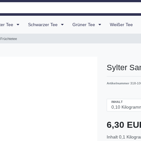
uter Tee
Schwarzer Tee
Grüner Tee
Weißer Tee
 Früchtetee
Sylter Sa
Artikelnummer
318-10
INHALT
6,30 E
Inhalt
0,1
Kilogr