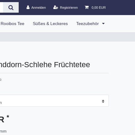
Anmelden
Registrieren
0,00 EUR
Rooibos Tee
Süßes & Leckeres
Teezubehör
nddorn-Schlehe Früchtetee
0
*
UR
amm