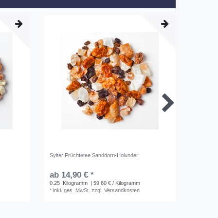
Sylter Früchtetee Sanddorn-Holunder
Sylter Ro
ab 14,90 € *
ab 8,5
0.25
Kilogramm
| 59,60 € / Kilogramm
100
Gra
*
inkl. ges. MwSt.
zzgl.
Versandkosten
*
inkl. ge