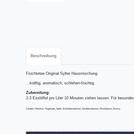
Beschreibung
Früchtetee Original Sylter Hausmischung.
...kräftig, aromatisch, schlehen-fruchtig.
Zubereitung:
2-3 Esslöffel pro Liter 10 Minuten ziehen lassen. Für besonde
Zutaten: Hibiskus, Hagebutte, Apfel, Schlehdornbeeren, Sanddornbeeren, Weinbeeren, Aroma.