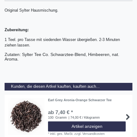
Original Sylter Hausmischung.
Zubereitung:
1 Teel. pro Tasse mit siedenden Wasser übergießen. 2-3 Minuten
ziehen lassen.
Zutaten: Sylter Tee Co. Schwarztee-Blend, Himbeeren, nat.
Aroma.
Kunden, die diesen Artkel kauften, kauften auch...
Earl Grey Aronia-Orange Schwarzer Tee
ab 7,40 € *
100
Gramm
| 74,00 € / Kilogramm
Artikel anzeigen
*
inkl. ges. MwSt.
zzgl.
Versandkosten