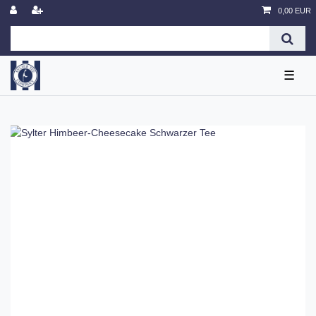
0,00 EUR
☰