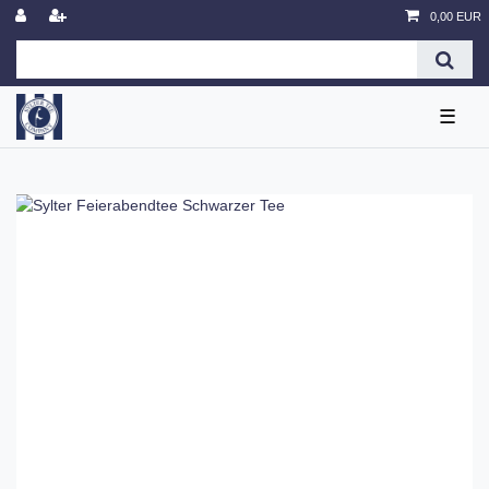
0,00 EUR
☰