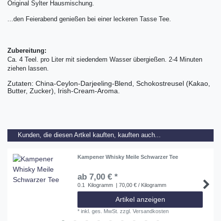
Original Sylter Hausmischung.
...den Feierabend genießen bei einer leckeren Tasse Tee.
Zubereitung:
Ca. 4 Teel. pro Liter mit siedendem Wasser übergießen. 2-4 Minuten
ziehen lassen.
Zutaten: China-Ceylon-Darjeeling-Blend, Schokostreusel (Kakao,
Butter, Zucker), Irish-Cream-Aroma.
Kunden, die diesen Artkel kauften, kauften auch...
Kampener Whisky Meile Schwarzer Tee
ab 7,00 € *
0.1
Kilogramm
| 70,00 € / Kilogramm
Artikel anzeigen
*
inkl. ges. MwSt.
zzgl.
Versandkosten