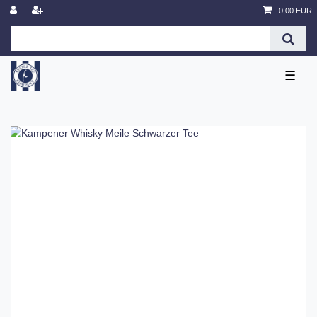
0,00 EUR
☰