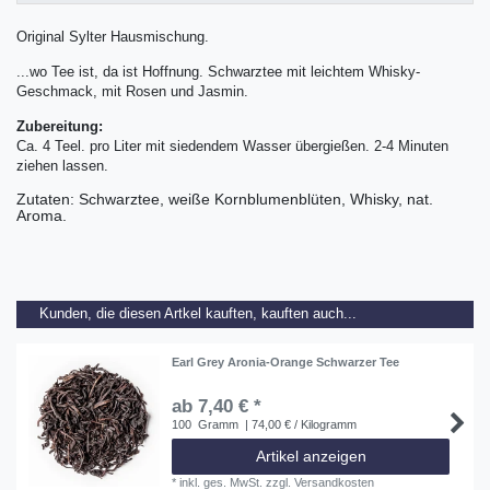
Original Sylter Hausmischung.
...wo Tee ist, da ist Hoffnung. Schwarztee mit leichtem Whisky-
Geschmack, mit Rosen und Jasmin.
Zubereitung:
Ca. 4 Teel. pro Liter mit siedendem Wasser übergießen. 2-4 Minuten
ziehen lassen.
Zutaten: Schwarztee, weiße Kornblumenblüten, Whisky, nat.
Aroma.
Kunden, die diesen Artkel kauften, kauften auch...
Earl Grey Aronia-Orange Schwarzer Tee
ab 7,40 € *
100
Gramm
| 74,00 € / Kilogramm
Artikel anzeigen
*
inkl. ges. MwSt.
zzgl.
Versandkosten