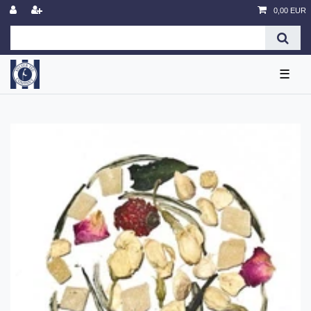
0,00 EUR
☰