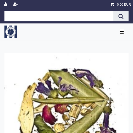
0,00 EUR
☰