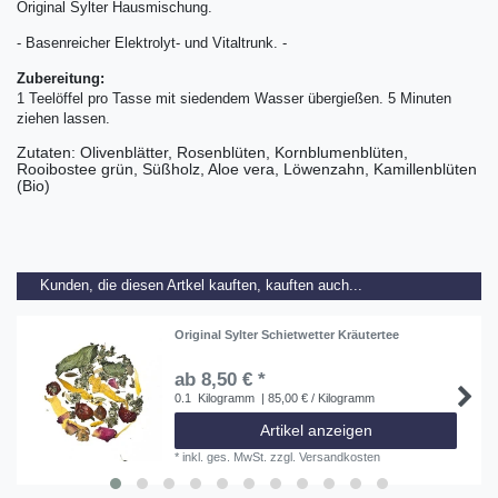
Original Sylter Hausmischung.
- Basenreicher Elektrolyt- und Vitaltrunk. -
Zubereitung:
1 Teelöffel pro Tasse mit siedendem Wasser übergießen. 5 Minuten
ziehen lassen.
Zutaten: Olivenblätter, Rosenblüten, Kornblumenblüten,
Rooibostee grün, Süßholz, Aloe vera, Löwenzahn, Kamillenblüten
(Bio)
Kunden, die diesen Artkel kauften, kauften auch...
Original Sylter Schietwetter Kräutertee
ab 8,50 € *
0.1
Kilogramm
| 85,00 € / Kilogramm
Artikel anzeigen
*
inkl. ges. MwSt.
zzgl.
Versandkosten