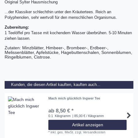
Original Sylter Hausmischung
...der Klassiker schlechthin unter den Kräutertees. Reich an
Polyphenolen, sehr wertvoll für den menschlichen Organismus.
Zubereitung:
1 Teelöffel pro Tasse mit kochendem Wasser überbrühen. 5-10 Minuten
ziehen lassen.
Zutaten: Minzblätter, Himbeer-, Brombeer-, Erdbeer-,
Melissenblätter, Apfelstücke, Hagebuttenschalen, Sonnenblumen,
Ringelblumen, Cistrose.
Kunden, die diesen Artkel kauften, kauften auch...
Mach mich glücklich Ingwer Tee
ab 8,50 € *
0.1
Kilogramm
| 85,00 € / Kilogramm
Artikel anzeigen
*
inkl. ges. MwSt.
zzgl.
Versandkosten