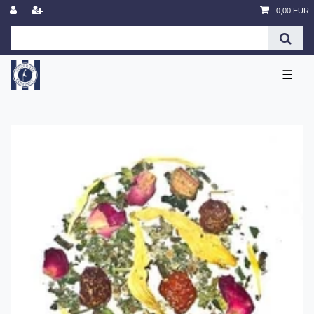
0,00 EUR
☰