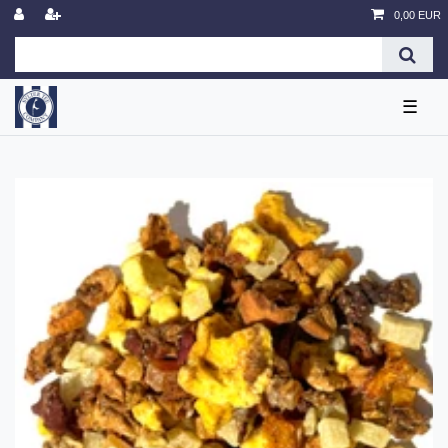
0,00 EUR
☰