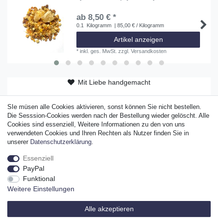
ab 8,50 € *
0.1
Kilogramm
| 85,00 € / Kilogramm
Artikel anzeigen
*
inkl. ges. MwSt.
zzgl.
Versandkosten
Mit Liebe handgemacht
ab 50 EUR versandkostenfrei
SIe müsen alle Cookies aktivieren, sonst können Sie nicht bestellen.
Die Sesssion-Cookies werden nach der Bestellung wieder gelöscht. Alle
Original Sylter Produkt
Cookies sind essenziell, Weitere Informationen zu den von uns
verwendeten Cookies und Ihren Rechten als Nutzer finden Sie in
unserer
Daten­schutz­erklärung
.
Essenziell
Widerrufs­recht
Widerrufs­formular
Impressum
PayPal
Funktional
Weitere Einstellungen
Daten­schutz­erklärung
AGB
Alle akzeptieren