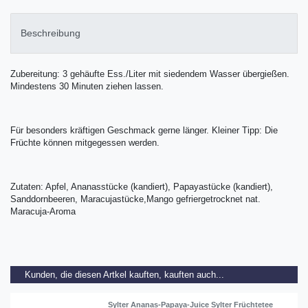
Beschreibung
Zubereitung: 3 gehäufte Ess./Liter mit siedendem Wasser übergießen.
Mindestens 30 Minuten ziehen lassen.
Für besonders kräftigen Geschmack gerne länger. Kleiner Tipp: Die
Früchte können mitgegessen werden.
Zutaten: Apfel, Ananasstücke (kandiert), Papayastücke (kandiert),
Sanddornbeeren, Maracujastücke,Mango gefriergetrocknet nat.
Maracuja-Aroma
Kunden, die diesen Artkel kauften, kauften auch...
Sylter Ananas-Papaya-Juice Sylter Früchtetee