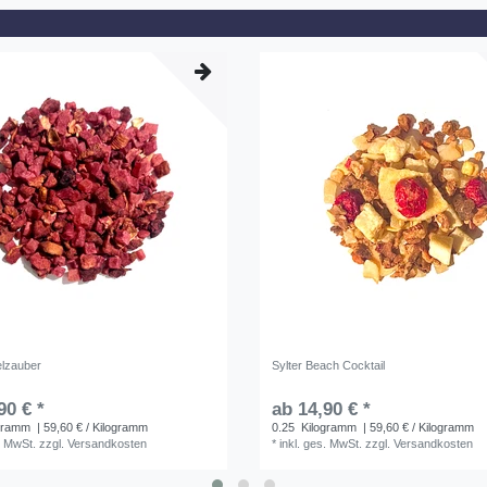
elzauber
Sylter Beach Cocktail
90 € *
ab 14,90 € *
gramm
| 59,60 € / Kilogramm
0.25
Kilogramm
| 59,60 € / Kilogramm
. MwSt.
zzgl.
Versandkosten
*
inkl. ges. MwSt.
zzgl.
Versandkosten