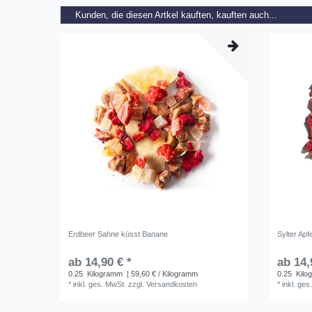
Kunden, die diesen Artkel kauften, kauften auch...
Erdbeer Sahne küsst Banane
Sylter Apf
ab 14,90 € *
ab 14,
0.25
Kilogramm
| 59,60 € / Kilogramm
0.25
Kilo
*
inkl. ges. MwSt.
zzgl.
Versandkosten
*
inkl. ges