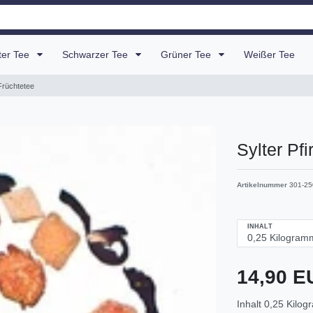
uter Tee
Schwarzer Tee
Grüner Tee
Weißer Tee
Früchtetee
Sylter Pf
Artikelnummer
301-25
INHALT
14,90 
Inhalt
0,25
Kilog