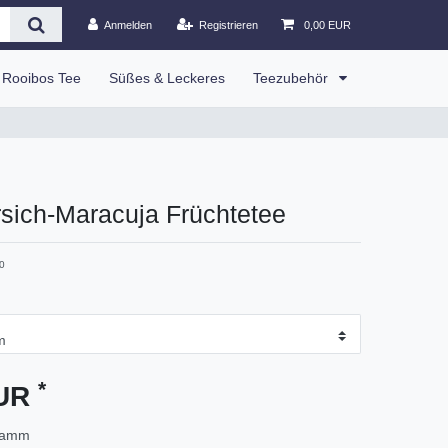
Anmelden
Registrieren
0,00 EUR
Rooibos Tee
Süßes & Leckeres
Teezubehör
irsich-Maracuja Früchtetee
0
*
EUR
ramm