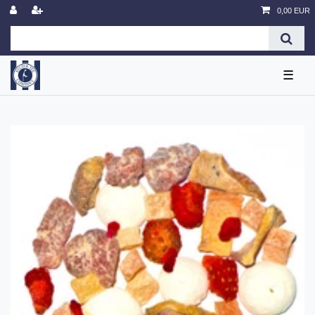
0,00 EUR
☰