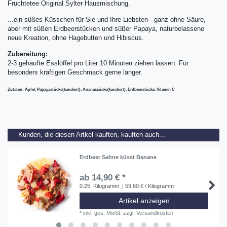
Früchtetee Original Sylter Hausmischung.
...ein süßes Küsschen für Sie und Ihre Liebsten - ganz ohne Säure,
aber mit süßen Erdbeerstücken und süßer Papaya, naturbelassene
neue Kreation, ohne Hagebutten und Hibiscus.
Zubereitung:
2-3 gehäufte Esslöffel pro Liter 10 Minuten ziehen lassen. Für
besonders kräftigen Geschmack gerne länger.
Zutaten: Apfel, Papayastücke(kandiert), Ananassücke(kandiert), Erdbeerstücke, Vitamin C
Kunden, die diesen Artkel kauften, kauften auch...
Erdbeer Sahne küsst Banane
ab 14,90 € *
0.25
Kilogramm
| 59,60 € / Kilogramm
Artikel anzeigen
*
inkl. ges. MwSt.
zzgl.
Versandkosten