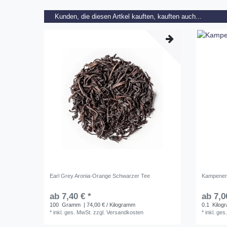
Kunden, die diesen Artkel kauften, kauften auch...
Earl Grey Aronia-Orange Schwarzer Tee
Kampener
ab 7,40 € *
ab 7,0
100
Gramm
| 74,00 € / Kilogramm
0.1
Kilog
*
inkl. ges. MwSt.
zzgl.
Versandkosten
*
inkl. ges