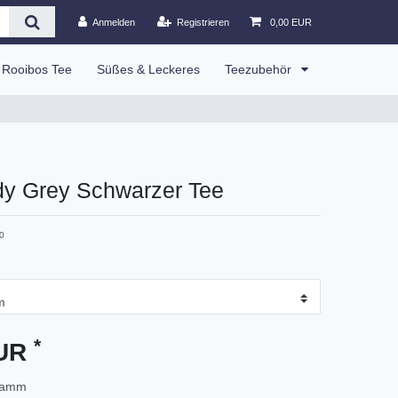
Anmelden
Registrieren
0,00 EUR
Rooibos Tee
Süßes & Leckeres
Teezubehör
dy Grey Schwarzer Tee
0
*
EUR
ramm