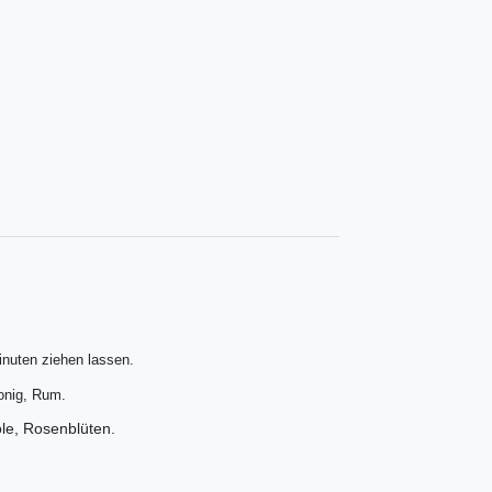
inuten ziehen lassen.
onig, Rum.
öle, Rosenblüten.