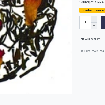
Grundpreis
66,40
Innerhalb von 7-
Wunschliste
* inkl. ges. MwSt. zzgl.