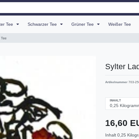
uter Tee
Schwarzer Tee
Grüner Tee
Weißer Tee
 Tee
Sylter La
Artikelnummer
703-25
INHALT
16,60 
Inhalt
0,25
Kilog