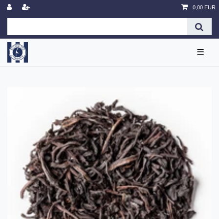
0,00 EUR
☰