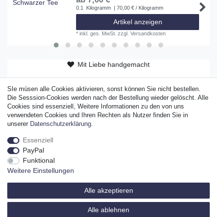
0.1
Kilogramm
| 70,00 € / Kilogramm
Artikel anzeigen
*
inkl. ges. MwSt.
zzgl.
Versandkosten
Mit Liebe handgemacht
ab 50 EUR versandkostenfrei
SIe müsen alle Cookies aktivieren, sonst können Sie nicht bestellen.
Die Sesssion-Cookies werden nach der Bestellung wieder gelöscht. Alle
Original Sylter Produkt
Cookies sind essenziell, Weitere Informationen zu den von uns
verwendeten Cookies und Ihren Rechten als Nutzer finden Sie in
unserer
Daten­schutz­erklärung
.
Essenziell
Widerrufs­recht
Widerrufs­formular
Impressum
PayPal
Funktional
Weitere Einstellungen
Daten­schutz­erklärung
AGB
Alle akzeptieren
Alle ablehnen
© Copyright Sylter Tee Company GmbH & Co. KG 2026 | Alle Rechte vorbehalten.