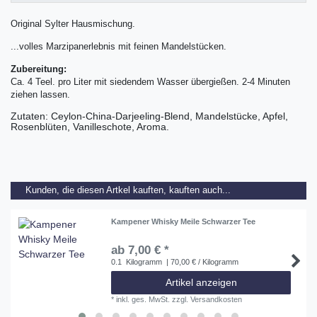
Original Sylter Hausmischung.
...volles Marzipanerlebnis mit feinen Mandelstücken.
Zubereitung:
Ca. 4 Teel. pro Liter mit siedendem Wasser übergießen. 2-4 Minuten
ziehen lassen.
Zutaten: Ceylon-China-Darjeeling-Blend, Mandelstücke, Apfel,
Rosenblüten, Vanilleschote, Aroma.
Kunden, die diesen Artkel kauften, kauften auch...
Kampener Whisky Meile Schwarzer Tee
ab 7,00 € *
0.1
Kilogramm
| 70,00 € / Kilogramm
Artikel anzeigen
*
inkl. ges. MwSt.
zzgl.
Versandkosten