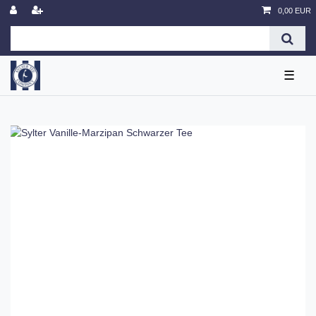
0,00 EUR
☰