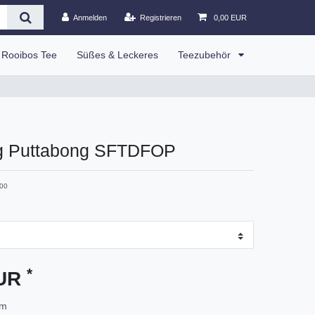
Anmelden
Registrieren
0,00 EUR
Rooibos Tee
Süßes & Leckeres
Teezubehör
ng Puttabong SFTDFOP
00
*
EUR
mm