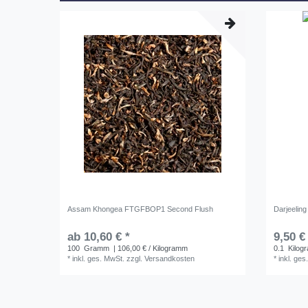
Assam Khongea FTGFBOP1 Second Flush
Darjeelin
ab 10,60 € *
9,50 €
100
Gramm
| 106,00 € / Kilogramm
0.1
Kilog
*
inkl. ges. MwSt.
zzgl.
Versandkosten
*
inkl. ges