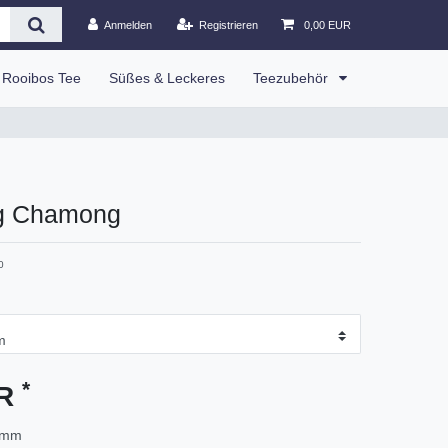
Anmelden
Registrieren
0,00 EUR
Rooibos Tee
Süßes & Leckeres
Teezubehör
ng Chamong
0
*
UR
amm