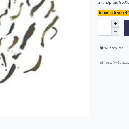
Grundpreis
95,00
Innerhalb von 4-7
Wunschliste
* inkl. ges. MwSt. zzgl.