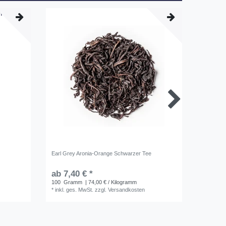
Earl Grey Aronia-Orange Schwarzer Tee
Starker 
ab 7,40 € *
ab 8,5
100
Gramm
| 74,00 € / Kilogramm
0.1
Kilo
*
inkl. ges. MwSt.
zzgl.
Versandkosten
*
inkl. ge