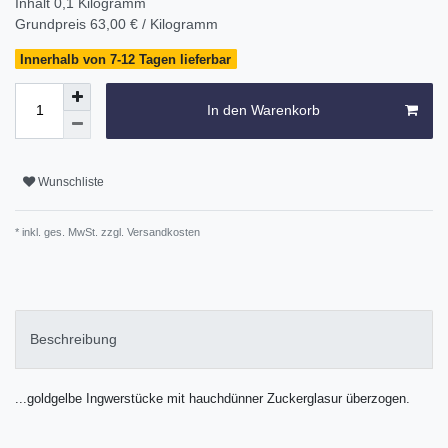
Inhalt
0,1
Kilogramm
Grundpreis
63,00 € / Kilogramm
Innerhalb von 7-12 Tagen lieferbar
In den Warenkorb
Wunschliste
* inkl. ges. MwSt. zzgl.
Versandkosten
Beschreibung
...goldgelbe Ingwerstücke mit hauchdünner Zuckerglasur überzogen.