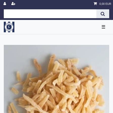
0,00 EUR
☰