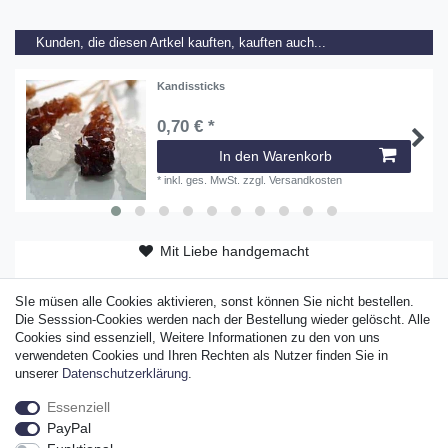
Kunden, die diesen Artkel kauften, kauften auch...
Kandissticks
0,70 € *
In den Warenkorb
*
inkl. ges. MwSt.
zzgl.
Versandkosten
Mit Liebe handgemacht
ab 50 EUR versandkostenfrei
SIe müsen alle Cookies aktivieren, sonst können Sie nicht bestellen.
Original Sylter Produkt
Die Sesssion-Cookies werden nach der Bestellung wieder gelöscht. Alle
Cookies sind essenziell, Weitere Informationen zu den von uns
verwendeten Cookies und Ihren Rechten als Nutzer finden Sie in
unserer
Daten­schutz­erklärung
.
Essenziell
Widerrufs­recht
Widerrufs­formular
Impressum
PayPal