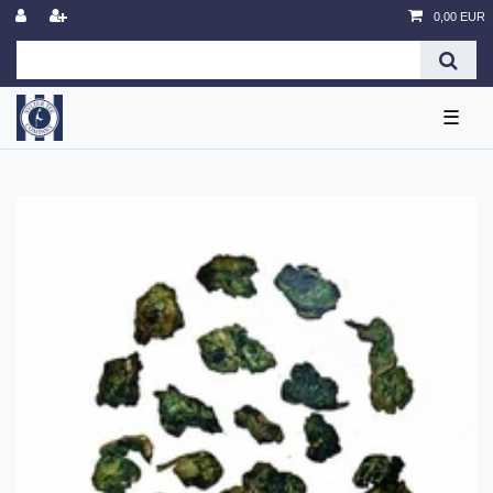
0,00 EUR
☰