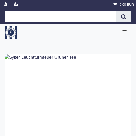
0,00 EUR
☰