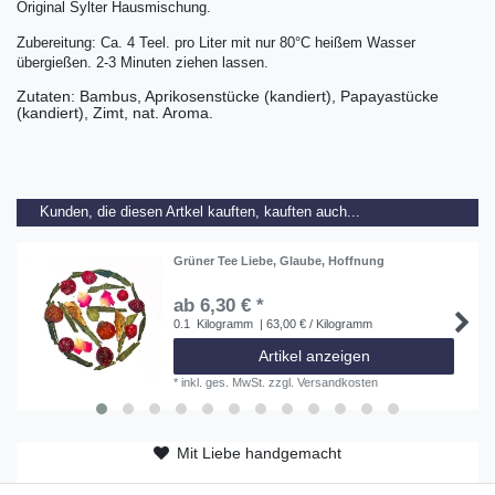
Original Sylter Hausmischung.
Zubereitung: Ca. 4 Teel. pro Liter mit nur 80°C heißem Wasser
übergießen. 2-3 Minuten ziehen lassen.
Zutaten: Bambus, Aprikosenstücke (kandiert), Papayastücke
(kandiert), Zimt, nat. Aroma.
Kunden, die diesen Artkel kauften, kauften auch...
Grüner Tee Liebe, Glaube, Hoffnung
ab 6,30 € *
0.1
Kilogramm
| 63,00 € / Kilogramm
Artikel anzeigen
*
inkl. ges. MwSt.
zzgl.
Versandkosten
Mit Liebe handgemacht
ab 50 EUR versandkostenfrei