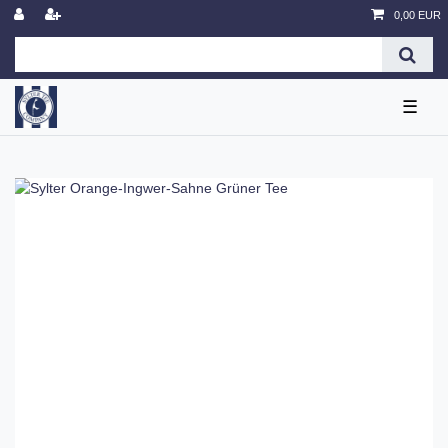
0,00 EUR
☰