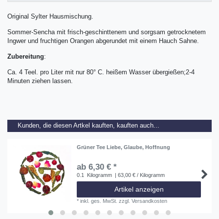
Original Sylter Hausmischung.
Sommer-Sencha mit frisch-geschinttenem und sorgsam getrocknetem
Ingwer und fruchtigen Orangen abgerundet mit einem Hauch Sahne.
Zubereitung
:
Ca. 4 Teel. pro Liter mit nur 80° C. heißem Wasser übergießen;2-4
Minuten ziehen lassen.
Kunden, die diesen Artkel kauften, kauften auch...
Grüner Tee Liebe, Glaube, Hoffnung
ab 6,30 € *
0.1
Kilogramm
| 63,00 € / Kilogramm
Artikel anzeigen
*
inkl. ges. MwSt.
zzgl.
Versandkosten