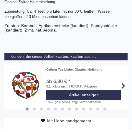
Original Sylter Hausmischung.
Zubereitung: Ca. 4 Teel. pro Liter mit nur 80°C heißem Wasser
übergießen. 2-3 Minuten ziehen lassen.
Zutaten: Bambus, Aprikosenstücke (kandiert), Papayastücke
(kandiert), Zimt, nat. Aroma.
Kunden, die diesen Artkel kauften, kauften auch...
Grüner Tee Liebe, Glaube, Hoffnung
ab 6,30 € *
0.1
Kilogramm
| 63,00 € / Kilogramm
Artikel anzeigen
*
inkl. ges. MwSt.
zzgl.
Versandkosten
Mit Liebe handgemacht
ab 50 EUR versandkostenfrei