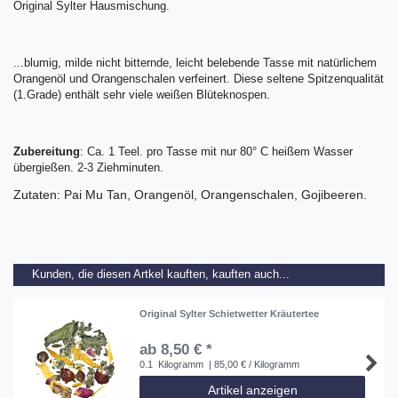
Original Sylter Hausmischung.
...blumig, milde nicht bitternde, leicht belebende Tasse mit natürlichem
Orangenöl und Orangenschalen verfeinert. Diese seltene Spitzenqualität
(1.Grade) enthält sehr viele weißen Blüteknospen.
Zubereitung
: Ca. 1 Teel. pro Tasse mit nur 80° C heißem Wasser
übergießen. 2-3 Ziehminuten.
Zutaten: Pai Mu Tan, Orangenöl, Orangenschalen, Gojibeeren.
Kunden, die diesen Artkel kauften, kauften auch...
Original Sylter Schietwetter Kräutertee
ab 8,50 € *
0.1
Kilogramm
| 85,00 € / Kilogramm
Artikel anzeigen