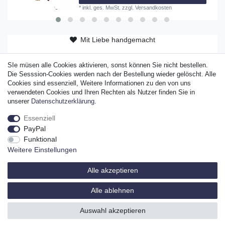
*
inkl. ges. MwSt.
zzgl.
Versandkosten
Mit Liebe handgemacht
ab 50 EUR versandkostenfrei
SIe müsen alle Cookies aktivieren, sonst können Sie nicht bestellen.
Original Sylter Produkt
Die Sesssion-Cookies werden nach der Bestellung wieder gelöscht. Alle
Cookies sind essenziell, Weitere Informationen zu den von uns
verwendeten Cookies und Ihren Rechten als Nutzer finden Sie in
unserer
Daten­schutz­erklärung
.
Essenziell
Widerrufs­recht
Widerrufs­formular
Impressum
PayPal
Funktional
Weitere Einstellungen
Daten­schutz­erklärung
AGB
Alle akzeptieren
Alle ablehnen
© Copyright Sylter Tee Company GmbH & Co. KG 2026 | Alle Rechte vorbehalten.
Auswahl akzeptieren