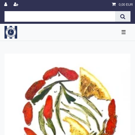
0,00 EUR
☰