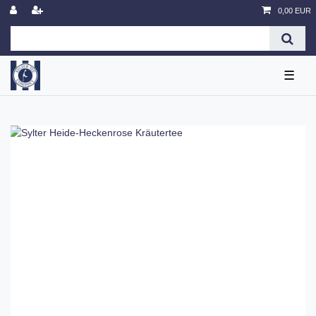
0,00 EUR
☰