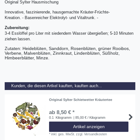
Original Sylter Hausmischung
Innovative, faszinierende, hausgemachte Kräuter-Früchte-
Kreation. - Basenreicher Elektrolyt- und Vitaltrunk. -
Zubereitung:
3-4 Esslöffel pro Liter mit siedendem Wasser übergießen; 5-10 Minuten
ziehen lassen.
Zutaten: Heideblüten, Sanddorn, Rosenblüten, grüner Rooibos,
Verbene, Malvenblüten, Zinnkraut, Lindenblüten, Süßholz,
Himbeerblätter, Minze.
Kunden, die diesen Artkel kauften, kauften auch...
Original Sylter Schietwetter Kräutertee
ab 8,50 € *
0.1
Kilogramm
| 85,00 € / Kilogramm
Artikel anzeigen
*
inkl. ges. MwSt.
zzgl.
Versandkosten