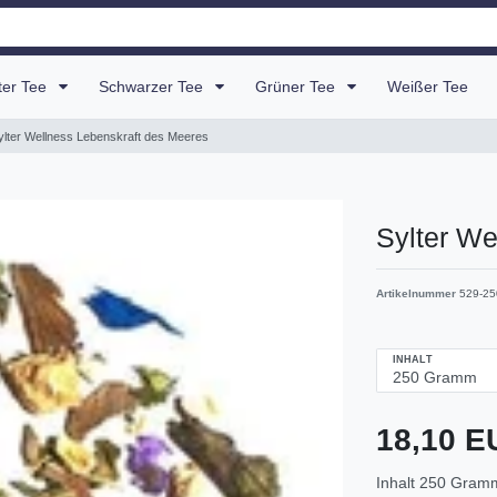
uter Tee
Schwarzer Tee
Grüner Tee
Weißer Tee
ylter Wellness Lebenskraft des Meeres
Sylter We
Artikelnummer
529-25
INHALT
18,10 
Inhalt
250
Gram