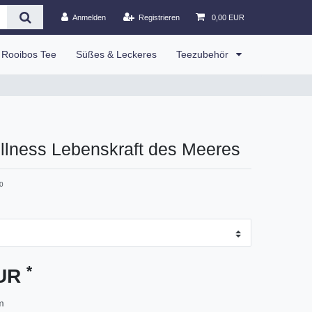
Anmelden
Registrieren
0,00 EUR
Rooibos Tee
Süßes & Leckeres
Teezubehör
llness Lebenskraft des Meeres
0
*
EUR
m