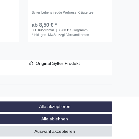
Sylter Lebensfreude Wellness Kräutertee
Sylter M
ab 8,50 € *
ab 8,5
0.1
Kilogramm
| 85,00 € / Kilogramm
0.1
Kilo
*
inkl. ges. MwSt.
zzgl.
Versandkosten
*
inkl. ge
Original Sylter Produkt
Alle akzeptieren
AGB
Alle ablehnen
Auswahl akzeptieren