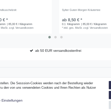
endkuschelzeit
Sylter Guten Morgen Kräutertee
0 € *
ab 8,50 € *
ramm
| 85,00 € / Kilogramm
0.1
Kilogramm
| 85,00 € / Kilogramm
. MwSt.
zzgl.
Versandkosten
*
inkl. ges. MwSt.
zzgl.
Versandkosten
ab 50 EUR versandkostenfrei
stellen. Die Sesssion-Cookies werden nach der Bestellung wieder
­recht
Widerrufs­formular
Impressum
Daten­schutz­erklärung
n zu den von uns verwendeten Cookies und Ihren Rechten als Nutzer
 Einstellungen
© Copyright Sylter Tee Company GmbH & Co. KG 2026 | Alle Rechte vorbehalten.