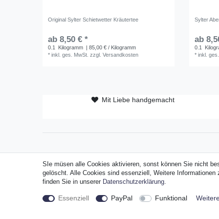
Original Sylter Schietwetter Kräutertee
Sylter Ab
ab 8,50 € *
ab 8,5
0.1
Kilogramm
| 85,00 € / Kilogramm
0.1
Kilog
*
inkl. ges. MwSt.
zzgl.
Versandkosten
*
inkl. ges
Mit Liebe handgemacht
SIe müsen alle Cookies aktivieren, sonst können Sie nicht be
Widerrufs
gelöscht. Alle Cookies sind essenziell, Weitere Informatione
finden Sie in unserer
Daten­schutz­erklärung
.
Essenziell
PayPal
Funktional
Weitere