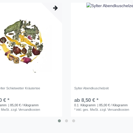
ylter Schietwetter Kräutertee
Sylter Abendkuschelzeit
0 € *
ab 8,50 € *
ramm
| 85,00 € / Kilogramm
0.1
Kilogramm
| 85,00 € / Kilogramm
. MwSt.
zzgl.
Versandkosten
*
inkl. ges. MwSt.
zzgl.
Versandkosten