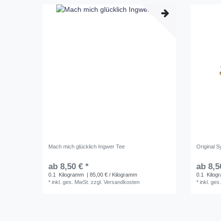
Mach mich glücklich Ingwer Tee
Original S
ab 8,50 € *
ab 8,5
0.1
Kilogramm
| 85,00 € / Kilogramm
0.1
Kilog
*
inkl. ges. MwSt.
zzgl.
Versandkosten
*
inkl. ges