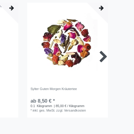
Sylter Guten Morgen Kräutertee
Sylter L
ab 8,50 € *
ab 8,5
0.1
Kilogramm
| 85,00 € / Kilogramm
0.1
Kilo
*
inkl. ges. MwSt.
zzgl.
Versandkosten
*
inkl. ge