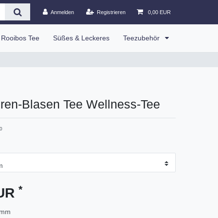
Anmelden
Registrieren
0,00 EUR
Rooibos Tee
Süßes & Leckeres
Teezubehör
eren-Blasen Tee Wellness-Tee
0
*
EUR
amm