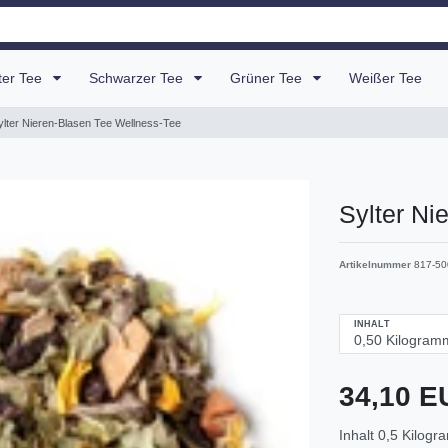
uter Tee
Schwarzer Tee
Grüner Tee
Weißer Tee
ylter Nieren-Blasen Tee Wellness-Tee
Sylter Ni
Artikelnummer
817-50
INHALT
34,10 
Inhalt
0,5
Kilogr