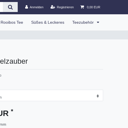
Anmelden
Registrieren
0,00 EUR
Rooibos Tee
Süßes & Leckeres
Teezubehör
felzauber
0
*
EUR
amm