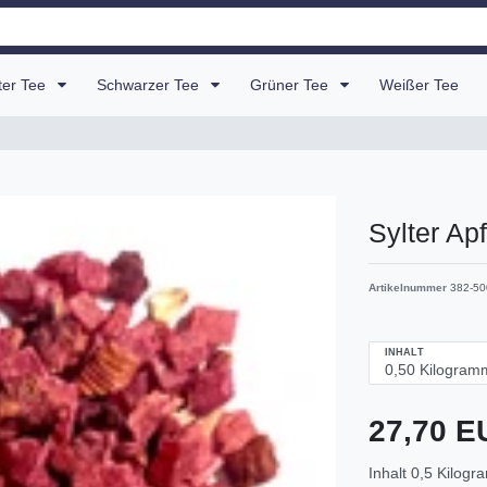
uter Tee
Schwarzer Tee
Grüner Tee
Weißer Tee
Sylter Ap
Artikelnummer
382-50
INHALT
27,70 
Inhalt
0,5
Kilogr