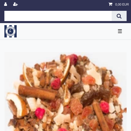
0,00 EUR
☰