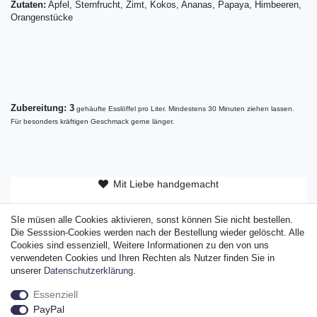
Zutaten:
Apfel, Sternfrucht, Zimt, Kokos, Ananas, Papaya, Himbeeren,
Orangenstücke
Zubereitung: 3
gehäufte Esslöffel pro Liter. Mindestens 30 Minuten ziehen lassen.
Für besonders kräftigen Geschmack gerne länger.
Mit Liebe handgemacht
ab 50 EUR versandkostenfrei
SIe müsen alle Cookies aktivieren, sonst können Sie nicht bestellen.
Original Sylter Produkt
Die Sesssion-Cookies werden nach der Bestellung wieder gelöscht. Alle
Cookies sind essenziell, Weitere Informationen zu den von uns
verwendeten Cookies und Ihren Rechten als Nutzer finden Sie in
unserer
Daten­schutz­erklärung
.
Essenziell
Widerrufs­recht
Widerrufs­formular
Impressum
PayPal