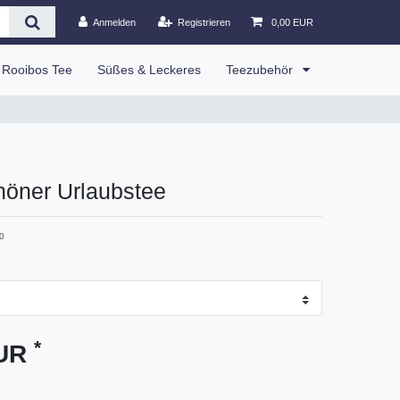
Anmelden
Registrieren
0,00 EUR
Rooibos Tee
Süßes & Leckeres
Teezubehör
höner Urlaubstee
0
*
EUR