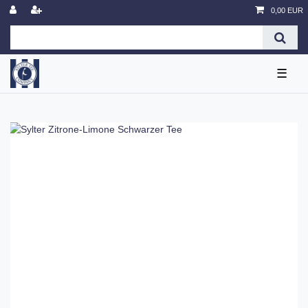
0,00 EUR
☰