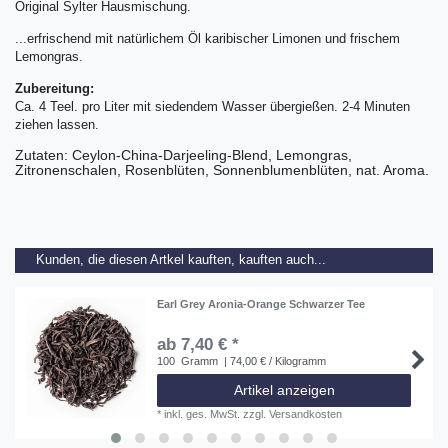
Original Sylter Hausmischung.
...erfrischend mit natürlichem Öl karibischer Limonen und frischem
Lemongras.
Zubereitung:
Ca. 4 Teel. pro Liter mit siedendem Wasser übergießen. 2-4 Minuten
ziehen lassen.
Zutaten: Ceylon-China-Darjeeling-Blend, Lemongras,
Zitronenschalen, Rosenblüten, Sonnenblumenblüten, nat. Aroma.
Kunden, die diesen Artkel kauften, kauften auch...
Earl Grey Aronia-Orange Schwarzer Tee
ab 7,40 € *
100
Gramm
| 74,00 € / Kilogramm
Artikel anzeigen
*
inkl. ges. MwSt.
zzgl.
Versandkosten