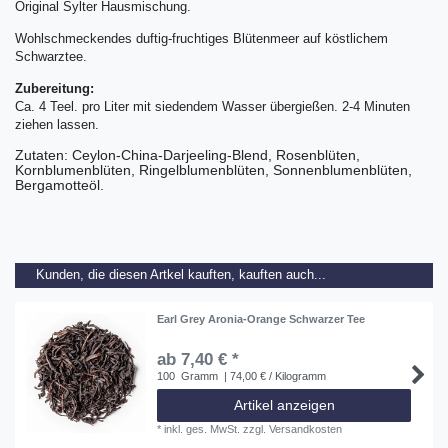
Original Sylter Hausmischung.
Wohlschmeckendes duftig-fruchtiges Blütenmeer auf köstlichem
Schwarztee.
Zubereitung:
Ca. 4 Teel. pro Liter mit siedendem Wasser übergießen. 2-4 Minuten
ziehen lassen.
Zutaten: Ceylon-China-Darjeeling-Blend, Rosenblüten,
Kornblumenblüten, Ringelblumenblüten, Sonnenblumenblüten,
Bergamotteöl.
Kunden, die diesen Artkel kauften, kauften auch...
Earl Grey Aronia-Orange Schwarzer Tee
ab 7,40 € *
100
Gramm
| 74,00 € / Kilogramm
Artikel anzeigen
*
inkl. ges. MwSt.
zzgl.
Versandkosten