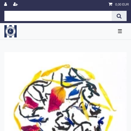
0,00 EUR
☰