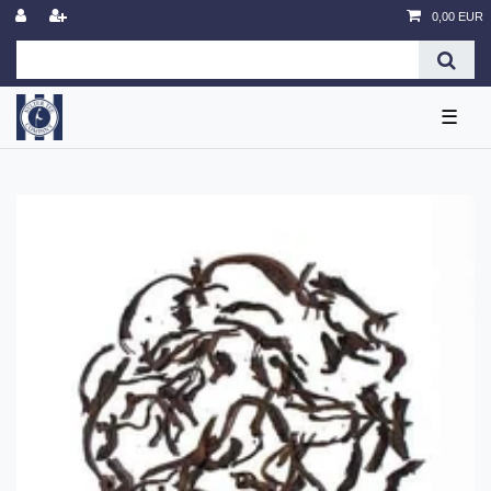
0,00 EUR
☰