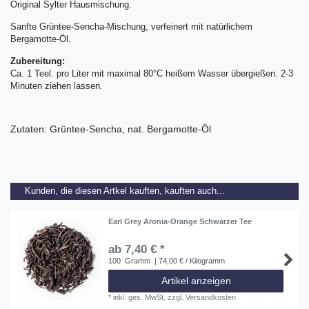
Original Sylter Hausmischung.
Sanfte Grüntee-Sencha-Mischung, verfeinert mit natürlichem
Bergamotte-Öl.
Zubereitung:
Ca. 1 Teel. pro Liter mit maximal 80°C heißem Wasser übergießen. 2-3
Minuten ziehen lassen.
Zutaten: Grüntee-Sencha, nat. Bergamotte-Öl
Kunden, die diesen Artkel kauften, kauften auch...
Earl Grey Aronia-Orange Schwarzer Tee
ab 7,40 € *
100
Gramm
| 74,00 € / Kilogramm
Artikel anzeigen
*
inkl. ges. MwSt.
zzgl.
Versandkosten