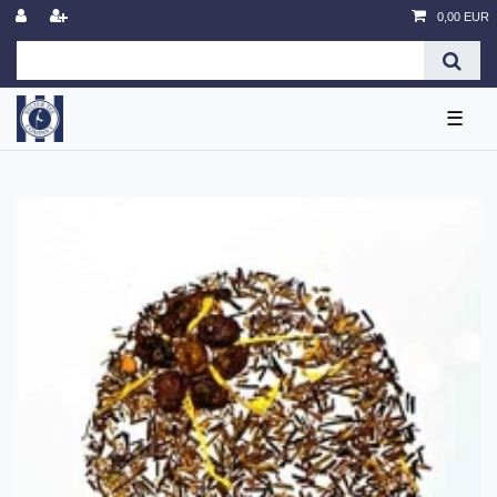
0,00 EUR
☰