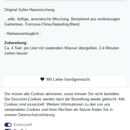
Original Sylter Hausmischung.
...edle, duftige, aromatische Mischung. Bestehend aus erstklassigen
Gartentees. Formosa-China-Darjeeling-Blend.
- Hartwassertauglich -
Zubereitung:
Ca. 4 Teel. pro Liter mit siedendem Wasser übergießen. 2-4 Minuten
ziehen lassen
Mit Liebe handgemacht
ab 50 EUR versandkostenfrei
SIe müsen alle Cookies aktivieren, sonst können Sie nicht bestellen.
Original Sylter Produkt
Die Sesssion-Cookies werden nach der Bestellung wieder gelöscht. Alle
Cookies sind essenziell, Weitere Informationen zu den von uns
verwendeten Cookies und Ihren Rechten als Nutzer finden Sie in
unserer
Daten­schutz­erklärung
.
Essenziell
Widerrufs­recht
Widerrufs­formular
Impressum