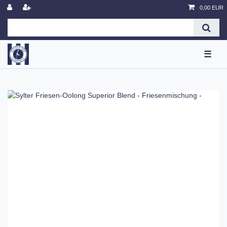
0,00 EUR
☰