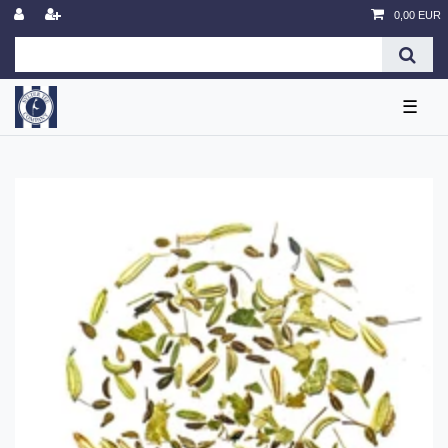
0,00 EUR
☰