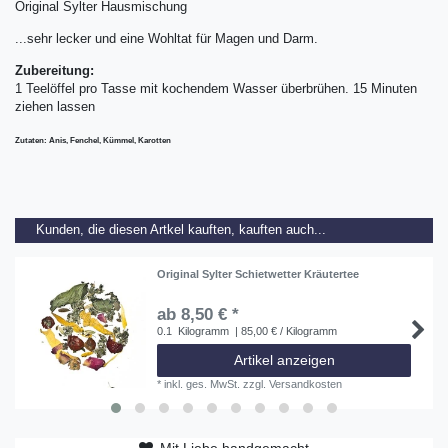
Original Sylter Hausmischung
...sehr lecker und eine Wohltat für Magen und Darm.
Zubereitung:
1 Teelöffel pro Tasse mit kochendem Wasser überbrühen. 15 Minuten
ziehen lassen
Zutaten: Anis, Fenchel, Kümmel, Karotten
Kunden, die diesen Artkel kauften, kauften auch...
Original Sylter Schietwetter Kräutertee
ab 8,50 € *
0.1
Kilogramm
| 85,00 € / Kilogramm
Artikel anzeigen
*
inkl. ges. MwSt.
zzgl.
Versandkosten
Mit Liebe handgemacht