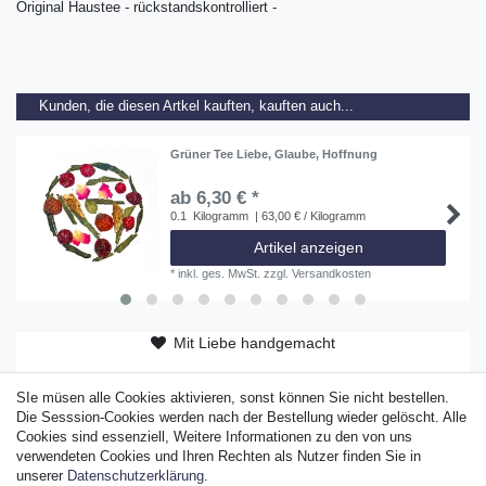
Original Haustee - rückstandskontrolliert -
Kunden, die diesen Artkel kauften, kauften auch...
Grüner Tee Liebe, Glaube, Hoffnung
ab 6,30 € *
0.1
Kilogramm
| 63,00 € / Kilogramm
Artikel anzeigen
*
inkl. ges. MwSt.
zzgl.
Versandkosten
Mit Liebe handgemacht
ab 50 EUR versandkostenfrei
SIe müsen alle Cookies aktivieren, sonst können Sie nicht bestellen.
Original Sylter Produkt
Die Sesssion-Cookies werden nach der Bestellung wieder gelöscht. Alle
Cookies sind essenziell, Weitere Informationen zu den von uns
verwendeten Cookies und Ihren Rechten als Nutzer finden Sie in
unserer
Daten­schutz­erklärung
.