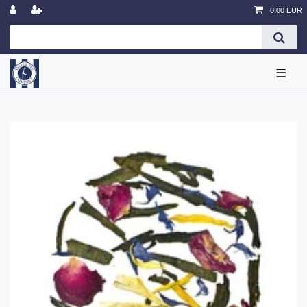
0,00 EUR
☰