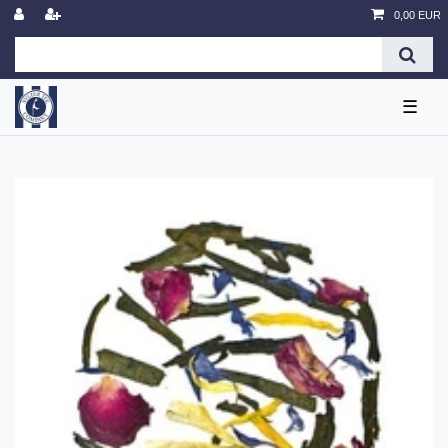
0,00 EUR
☰