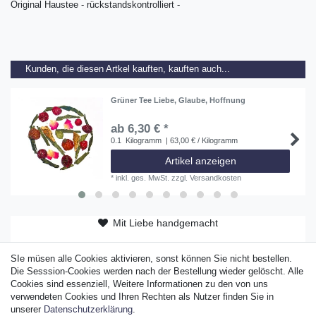
Original Haustee - rückstandskontrolliert -
Kunden, die diesen Artkel kauften, kauften auch...
Grüner Tee Liebe, Glaube, Hoffnung
ab 6,30 € *
0.1
Kilogramm
| 63,00 € / Kilogramm
Artikel anzeigen
*
inkl. ges. MwSt.
zzgl.
Versandkosten
Mit Liebe handgemacht
ab 50 EUR versandkostenfrei
SIe müsen alle Cookies aktivieren, sonst können Sie nicht bestellen.
Original Sylter Produkt
Die Sesssion-Cookies werden nach der Bestellung wieder gelöscht. Alle
Cookies sind essenziell, Weitere Informationen zu den von uns
verwendeten Cookies und Ihren Rechten als Nutzer finden Sie in
unserer
Daten­schutz­erklärung
.